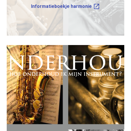
launch
Informatieboekje harmonie